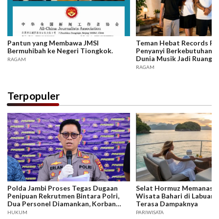
Pantun yang Membawa JMSI
Teman Hebat Records Rili
Bermuhibah ke Negeri Tiongkok.
Penyanyi Berkebutuhan K
Dunia Musik Jadi Ruang In
RAGAM
Berkarya
RAGAM
Terpopuler
Polda Jambi Proses Tegas Dugaan
Selat Hormuz Memanas, B
Penipuan Rekrutmen Bintara Polri,
Wisata Bahari di Labuan 
Dua Personel Diamankan, Korban
Terasa Dampaknya
Dari Rakyat Biasa Hingga Perwira,
HUKUM
PARIWISATA