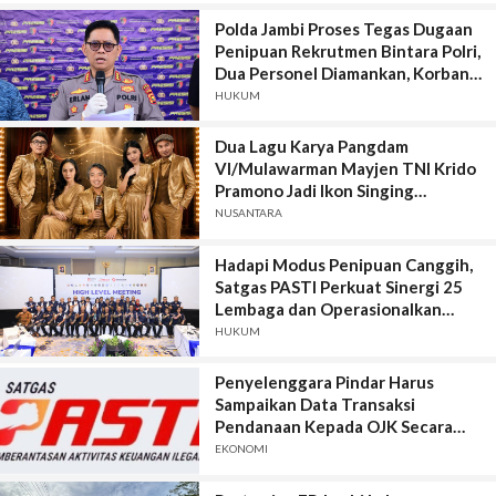
Polda Jambi Proses Tegas Dugaan
Penipuan Rekrutmen Bintara Polri,
Dua Personel Diamankan, Korban
Dari Rakyat Biasa Hingga Perwira,
HUKUM
Kerugian Miliar Rupiah.
Dua Lagu Karya Pangdam
VI/Mulawarman Mayjen TNI Krido
Pramono Jadi Ikon Singing
Competition HUT Ke-81 RI
NUSANTARA
Hadapi Modus Penipuan Canggih,
Satgas PASTI Perkuat Sinergi 25
Lembaga dan Operasionalkan
Sistem Anti-Scam
HUKUM
Penyelenggara Pindar Harus
Sampaikan Data Transaksi
Pendanaan Kepada OJK Secara
Lengkap, Akurat, Terkini, Utuh, dan
EKONOMI
Tepat Waktu