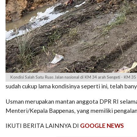
Kondisi Salah Satu Ruas Jalan nasional di KM 34 arah Sengeti - KM 35
sudah cukup lama kondisinya seperti ini, telah ba
Usman merupakan mantan anggota DPR RI selama t
Menteri/Kepala Bappenas, yang memiliki pengalam
IKUTI BERITA LAINNYA DI
GOOGLE NEWS