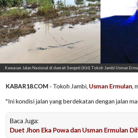
Kawasan Jalan Nasional di daerah Sengeti (Kiri) Tokoh Jambi Usman Ermul
KABAR18.COM
- Tokoh Jambi,
Usman Ermulan
, 
"Ini kondisi jalan yang berdekatan dengan jalan m
Baca Juga:
Duet Jhon Eka Powa dan Usman Ermulan D