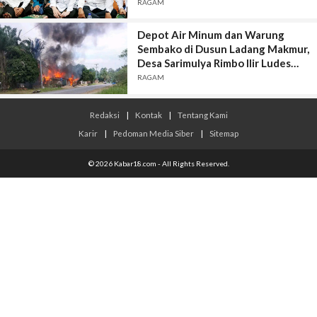
RAGAM
Depot Air Minum dan Warung
Sembako di Dusun Ladang Makmur,
Desa Sarimulya Rimbo Ilir Ludes
Terbakar.
RAGAM
Redaksi
|
Kontak
|
Tentang Kami
Karir
|
Pedoman Media Siber
|
Sitemap
© 2026 Kabar18.com - All Rights Reserved.