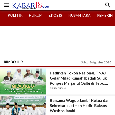


POLITIK
HUKUM
EKOBIS
NUSANTARA
PEMERIN
RIMBO ILIR
Sabtu, 8 Agustus 2026
Hadirkan Tokoh Nasional, TNAJ
Gelar Milad Rumah Ibadah Suluk
Ponpes Marjanul Qalbi di Tebo,
Jambi
PENDIDIKAN
Bersama Wagub Jambi, Ketua dan
Sekretaris Jatman Hadiri Baksos
Wushto Jambi