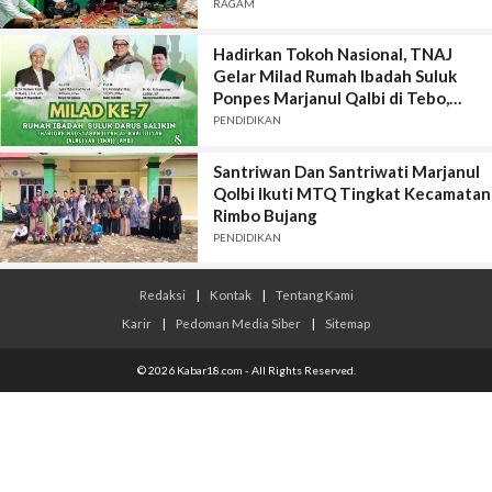
Memburuk Lekas Membaik
RAGAM
Hadirkan Tokoh Nasional, TNAJ
Gelar Milad Rumah Ibadah Suluk
Ponpes Marjanul Qalbi di Tebo,
Jambi
PENDIDIKAN
Santriwan Dan Santriwati Marjanul
Qolbi Ikuti MTQ Tingkat Kecamatan
Rimbo Bujang
PENDIDIKAN
Redaksi
|
Kontak
|
Tentang Kami
Karir
|
Pedoman Media Siber
|
Sitemap
© 2026 Kabar18.com - All Rights Reserved.