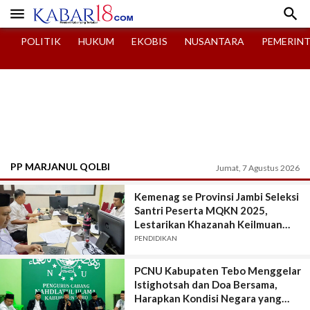


POLITIK
HUKUM
EKOBIS
NUSANTARA
PEMERIN
PP MARJANUL QOLBI
Jumat, 7 Agustus 2026
Kemenag se Provinsi Jambi Seleksi
Santri Peserta MQKN 2025,
Lestarikan Khazanah Keilmuan
Klasik Pesantren
PENDIDIKAN
PCNU Kabupaten Tebo Menggelar
Istighotsah dan Doa Bersama,
Harapkan Kondisi Negara yang