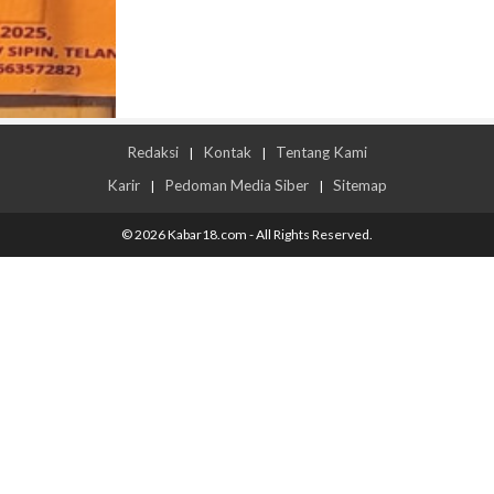
Redaksi
Kontak
Tentang Kami
|
|
Karir
Pedoman Media Siber
Sitemap
|
|
© 2026 Kabar18.com - All Rights Reserved.