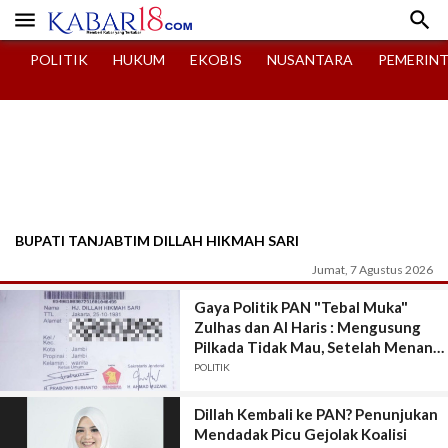


POLITIK
HUKUM
EKOBIS
NUSANTARA
PEMERIN
BUPATI TANJABTIM DILLAH HIKMAH SARI
Jumat, 7 Agustus 2026
Gaya Politik PAN "Tebal Muka"
Zulhas dan Al Haris : Mengusung
Pilkada Tidak Mau, Setelah Menang
Didaulat Jadi Ketua DPD PAN
POLITIK
Dillah Kembali ke PAN? Penunjukan
Mendadak Picu Gejolak Koalisi