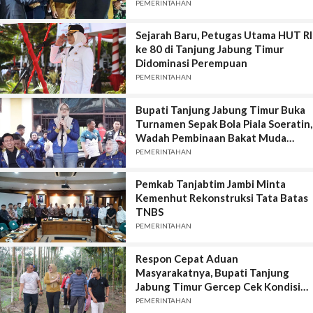
PEMERINTAHAN
Sejarah Baru, Petugas Utama HUT RI
ke 80 di Tanjung Jabung Timur
Didominasi Perempuan
PEMERINTAHAN
Bupati Tanjung Jabung Timur Buka
Turnamen Sepak Bola Piala Soeratin,
Wadah Pembinaan Bakat Muda
Pesepak Bola Jambi
PEMERINTAHAN
Pemkab Tanjabtim Jambi Minta
Kemenhut Rekonstruksi Tata Batas
TNBS
PEMERINTAHAN
Respon Cepat Aduan
Masyarakatnya, Bupati Tanjung
Jabung Timur Gercep Cek Kondisi
Parit Tersumbat
PEMERINTAHAN