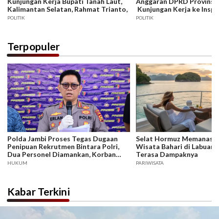
Kunjungan Kerja Bupati Tanah Laut,
Anggaran DPRD Provinsi 
Kalimantan Selatan, Rahmat Trianto,
Kunjungan Kerja ke Insp
Provinsi DKI Jakarta
POLITIK
POLITIK
Terpopuler
Polda Jambi Proses Tegas Dugaan
Selat Hormuz Memanas, B
Penipuan Rekrutmen Bintara Polri,
Wisata Bahari di Labuan 
Dua Personel Diamankan, Korban
Terasa Dampaknya
Dari Rakyat Biasa Hingga Perwira,
HUKUM
PARIWISATA
Kerugian Miliar Rupiah.
Kabar Terkini