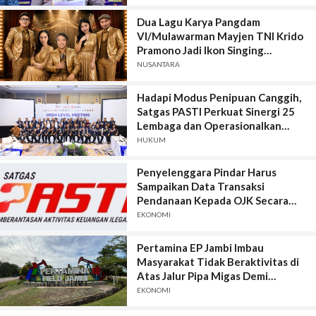
Kerugian Miliar Rupiah.
Dua Lagu Karya Pangdam
VI/Mulawarman Mayjen TNI Krido
Pramono Jadi Ikon Singing
Competition HUT Ke-81 RI
NUSANTARA
Hadapi Modus Penipuan Canggih,
Satgas PASTI Perkuat Sinergi 25
Lembaga dan Operasionalkan
Sistem Anti-Scam
HUKUM
Penyelenggara Pindar Harus
Sampaikan Data Transaksi
Pendanaan Kepada OJK Secara
Lengkap, Akurat, Terkini, Utuh, dan
EKONOMI
Tepat Waktu
Pertamina EP Jambi Imbau
Masyarakat Tidak Beraktivitas di
Atas Jalur Pipa Migas Demi
Keselamatan Bersama
EKONOMI