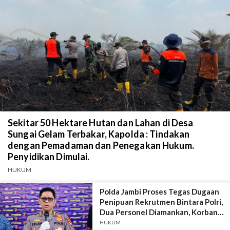
Sekitar 50 Hektare Hutan dan Lahan di Desa
Sungai Gelam Terbakar, Kapolda : Tindakan
dengan Pemadaman dan Penegakan Hukum.
Penyidikan Dimulai.
HUKUM
Polda Jambi Proses Tegas Dugaan
Penipuan Rekrutmen Bintara Polri,
Dua Personel Diamankan, Korban
Dari Rakyat Biasa Hingga Perwira,
HUKUM