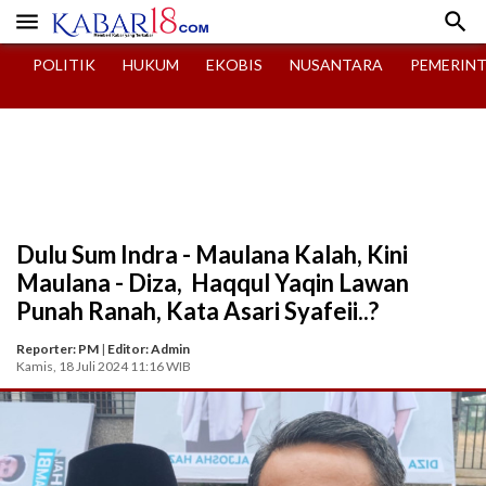


POLITIK
HUKUM
EKOBIS
NUSANTARA
PEMERIN
Dulu Sum Indra - Maulana Kalah, Kini
Maulana - Diza, Haqqul Yaqin Lawan
Punah Ranah, Kata Asari Syafeii..?
Reporter: PM
|
Editor: Admin
Kamis, 18 Juli 2024 11:16 WIB