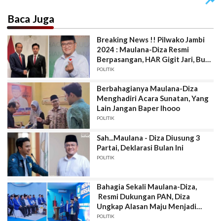
Baca Juga
Breaking News !! Pilwako Jambi
2024 : Maulana-Diza Resmi
Berpasangan, HAR Gigit Jari, Budi
Punya Pilihan Sendiri
POLITIK
Berbahagianya Maulana-Diza
Menghadiri Acara Sunatan, Yang
Lain Jangan Baper lhooo
POLITIK
Sah...Maulana - Diza Diusung 3
Partai, Deklarasi Bulan Ini
POLITIK
Bahagia Sekali Maulana-Diza,
Resmi Dukungan PAN, Diza
Ungkap Alasan Maju Menjadi
Pendamping Maulana
POLITIK