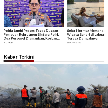
Polda Jambi Proses Tegas Dugaan
Selat Hormuz Memanas, B
Penipuan Rekrutmen Bintara Polri,
Wisata Bahari di Labuan 
Dua Personel Diamankan, Korban
Terasa Dampaknya
Dari Rakyat Biasa Hingga Perwira,
HUKUM
PARIWISATA
Kerugian Miliar Rupiah.
Kabar Terkini