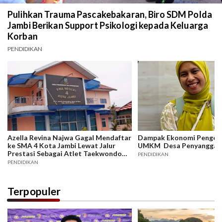
Pulihkan Trauma Pascakebakaran, Biro SDM Polda
Jambi Berikan Support Psikologi kepada Keluarga
Korban
PENDIDIKAN
Azella Revina Najwa Gagal Mendaftar
Dampak Ekonomi Penge
ke SMA 4 Kota Jambi Lewat Jalur
UMKM Desa Penyangga 
Prestasi Sebagai Atlet Taekwondo
PENDIDIKAN
Tingkat Nasional
PENDIDIKAN
Terpopuler