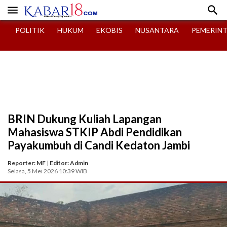


POLITIK
HUKUM
EKOBIS
NUSANTARA
PEMERIN
BRIN Dukung Kuliah Lapangan
Mahasiswa STKIP Abdi Pendidikan
Payakumbuh di Candi Kedaton Jambi
Reporter: MF
|
Editor: Admin
Selasa, 5 Mei 2026 10:39 WIB