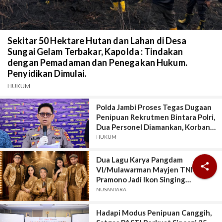
Sekitar 50 Hektare Hutan dan Lahan di Desa
Sungai Gelam Terbakar, Kapolda : Tindakan
dengan Pemadaman dan Penegakan Hukum.
Penyidikan Dimulai.
HUKUM
Polda Jambi Proses Tegas Dugaan
Penipuan Rekrutmen Bintara Polri,
Dua Personel Diamankan, Korban
Dari Rakyat Biasa Hingga Perwira,
HUKUM
Kerugian Miliar Rupiah.
Dua Lagu Karya Pangdam

VI/Mulawarman Mayjen TNI Krido
Pramono Jadi Ikon Singing
Competition HUT Ke-81 RI
NUSANTARA
Hadapi Modus Penipuan Canggih,